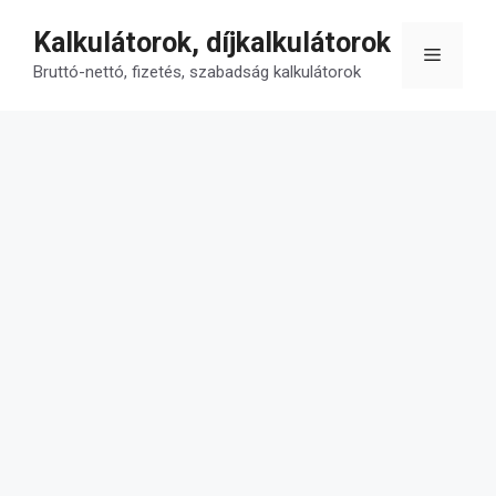
Kilépés
Kalkulátorok, díjkalkulátorok
a
Menü
tartalomba
Bruttó-nettó, fizetés, szabadság kalkulátorok