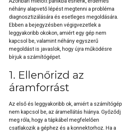
Azonban mielőtt pánikba esnénk, érdemes
néhány alapvető lépést megtenni a probléma
diagnosztizálására és esetleges megoldására.
Ebben a bejegyzésben végigvezetlek a
leggyakoribb okokon, amiért egy gép nem
kapcsol be, valamint néhány egyszerű
megoldást is javaslok, hogy újra működésre
bírjuk a számítógépet.
1. Ellenőrizd az
áramforrást
Az első és leggyakoribb ok, amiért a számítógép
nem kapcsol be, az áramellátás hiánya. Győződj
meg róla, hogy a tápkábel megfelelően
csatlakozik a géphez és a konnektorhoz. Ha a