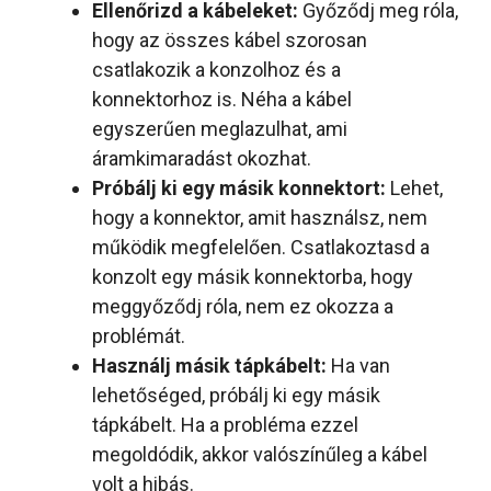
Ellenőrizd a kábeleket:
Győződj meg róla,
hogy az összes kábel szorosan
csatlakozik a konzolhoz és a
konnektorhoz is. Néha a kábel
egyszerűen meglazulhat, ami
áramkimaradást okozhat.
Próbálj ki egy másik konnektort:
Lehet,
hogy a konnektor, amit használsz, nem
működik megfelelően. Csatlakoztasd a
konzolt egy másik konnektorba, hogy
meggyőződj róla, nem ez okozza a
problémát.
Használj másik tápkábelt:
Ha van
lehetőséged, próbálj ki egy másik
tápkábelt. Ha a probléma ezzel
megoldódik, akkor valószínűleg a kábel
volt a hibás.