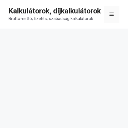
Kilépés
Kalkulátorok, díjkalkulátorok
a
Menü
tartalomba
Bruttó-nettó, fizetés, szabadság kalkulátorok