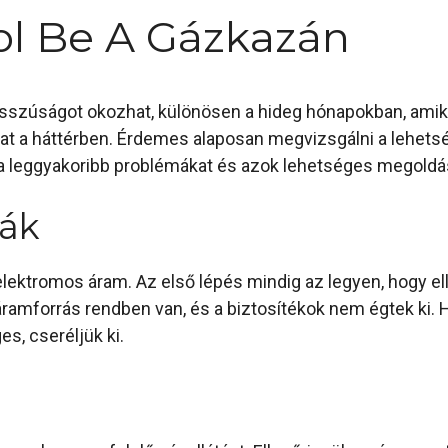
l Be A Gázkazán
zúságot okozhat, különösen a hideg hónapokban, amikor 
t a háttérben. Érdemes alaposan megvizsgálni a lehets
 leggyakoribb problémákat és azok lehetséges megoldás
mák
ktromos áram. Az első lépés mindig az legyen, hogy ell
ramforrás rendben van, és a biztosítékok nem égtek ki. 
s, cseréljük ki.