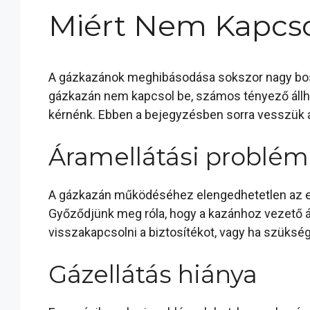
Miért Nem Kapcso
A gázkazánok meghibásodása sokszor nagy boss
gázkazán nem kapcsol be, számos tényező állha
kérnénk. Ebben a bejegyzésben sorra vesszük a
Áramellátási problé
A gázkazán működéséhez elengedhetetlen az ele
Győződjünk meg róla, hogy a kazánhoz vezető á
visszakapcsolni a biztosítékot, vagy ha szüksége
Gázellátás hiánya