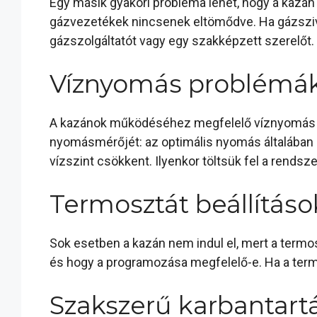
Egy másik gyakori probléma lehet, hogy a kazán 
gázvezetékek nincsenek eltömődve. Ha gázszivárg
gázszolgáltatót vagy egy szakképzett szerelőt.
Víznyomás problémá
A kazánok működéséhez megfelelő víznyomás is 
nyomásmérőjét: az optimális nyomás általában 1
vízszint csökkent. Ilyenkor töltsük fel a rendszer
Termosztát beállításo
Sok esetben a kazán nem indul el, mert a termosz
és hogy a programozása megfelelő-e. Ha a termos
Szakszerű karbantart