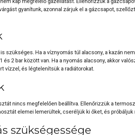
nem kap megfelelő gázellátást. Ellenőrizzük a gázcsapot,
ást gyanítunk, azonnal zárjuk el a gázcsapot, szellőzte
k
szükséges. Ha a víznyomás túl alacsony, a kazán nem f
 és 2 bar között van. Ha a nyomás alacsony, akkor valós
t vízzel, és légtelenítsük a radiátorokat.
k
tát nincs megfelelően beállítva. Ellenőrizzük a termosztá
ztát elemei lemerültek, cseréljük ki őket, és próbáljuk
ás szükségessége