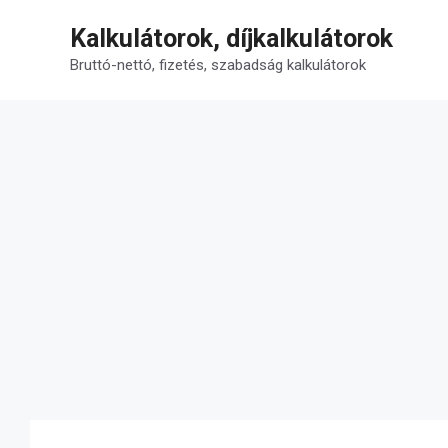
Kilépés
Kalkulátorok, díjkalkulátorok
a
tartalomba
Bruttó-nettó, fizetés, szabadság kalkulátorok