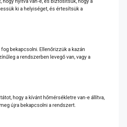
 hogy nyitva van-e, és biztosítsuk, hogy a
ssük ki a helyiséget, és értesítsük a
og bekapcsolni. Ellenőrizzük a kazán
zínűleg a rendszerben levegő van, vagy a
tot, hogy a kívánt hőmérsékletre van-e állítva,
 meg újra bekapcsolni a rendszert.