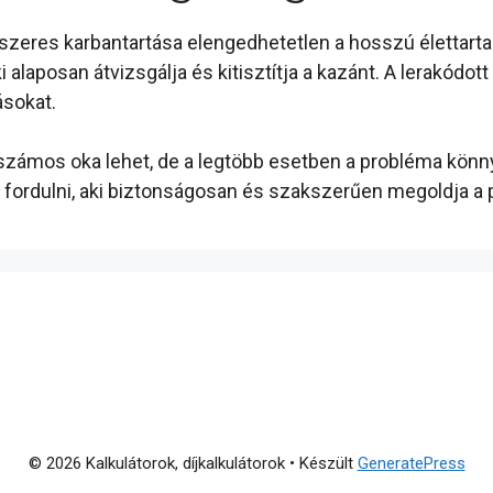
dszeres karbantartása elengedhetetlen a hosszú élettar
 alaposan átvizsgálja és kitisztítja a kazánt. A lerakódo
sokat.
ámos oka lehet, de a legtöbb esetben a probléma könny
rdulni, aki biztonságosan és szakszerűen megoldja a 
© 2026 Kalkulátorok, díjkalkulátorok
• Készült
GeneratePress