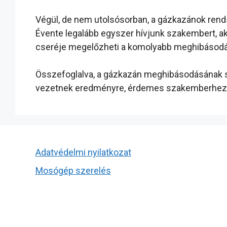
Végül, de nem utolsósorban, a gázkazánok ren
Évente legalább egyszer hívjunk szakembert, aki
cseréje megelőzheti a komolyabb meghibásodá
Összefoglalva, a gázkazán meghibásodásának sz
vezetnek eredményre, érdemes szakemberhez fo
Adatvédelmi nyilatkozat
Mosógép szerelés