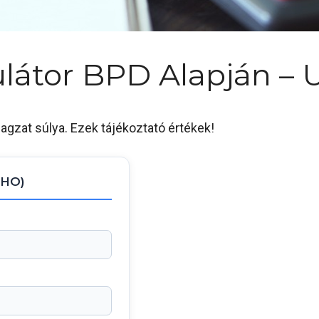
látor BPD Alapján – 
gzat súlya. Ezek tájékoztató értékek!
WHO)