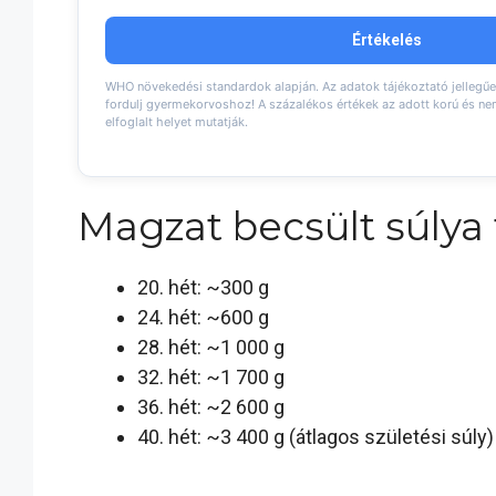
Értékelés
WHO növekedési standardok alapján. Az adatok tájékoztató jellegűe
fordulj gyermekorvoshoz! A százalékos értékek az adott korú és n
elfoglalt helyet mutatják.
Magzat becsült súlya
20. hét: ~300 g
24. hét: ~600 g
28. hét: ~1 000 g
32. hét: ~1 700 g
36. hét: ~2 600 g
40. hét: ~3 400 g (átlagos születési súly)