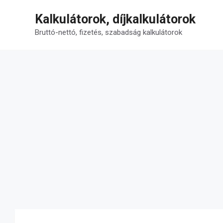
Kilépés
Kalkulátorok, díjkalkulátorok
a
tartalomba
Bruttó-nettó, fizetés, szabadság kalkulátorok