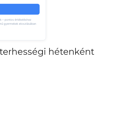
k – pontos értékeléshez
emű gyermekek eloszlásában
 terhességi hétenként