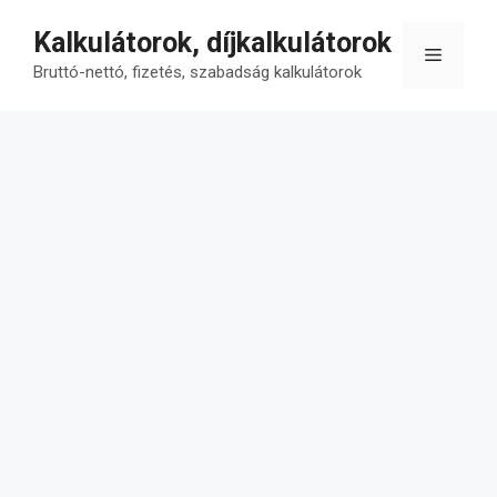
Kilépés
Kalkulátorok, díjkalkulátorok
a
Menü
tartalomba
Bruttó-nettó, fizetés, szabadság kalkulátorok