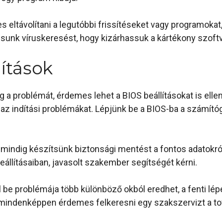
 eltávolítani a legutóbbi frissítéseket vagy programoka
ssunk víruskeresést, hogy kizárhassuk a kártékony szoftv
ítások
 a problémát, érdemes lehet a BIOS beállításokat is ellenő
az indítási problémákat. Lépjünk be a BIOS-ba a számítóg
 mindig készítsünk biztonsági mentést a fontos adatokról
állításaiban, javasolt szakember segítségét kérni.
 be problémája több különböző okból eredhet, a fenti lé
 mindenképpen érdemes felkeresni egy szakszervizt a to