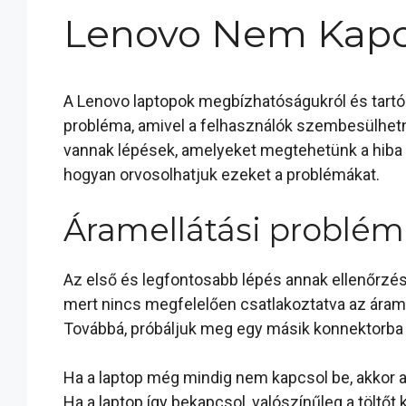
Lenovo Nem Kapc
A Lenovo laptopok megbízhatóságukról és tartós
probléma, amivel a felhasználók szembesülhetne
vannak lépések, amelyeket megtehetünk a hiba e
hogyan orvosolhatjuk ezeket a problémákat.
Áramellátási problé
Az első és legfontosabb lépés annak ellenőrzés
mert nincs megfelelően csatlakoztatva az áramf
Továbbá, próbáljuk meg egy másik konnektorba bed
Ha a laptop még mindig nem kapcsol be, akkor a 
Ha a laptop így bekapcsol, valószínűleg a töltőt 