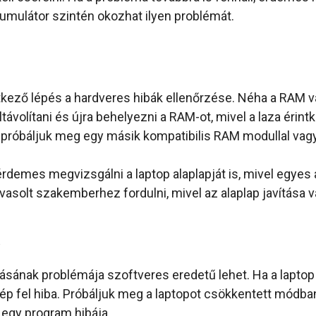
kumulátor szintén okozhat ilyen problémát.
etkező lépés a hardveres hibák ellenőrzése. Néha a RAM 
ávolítani és újra behelyezni a RAM-ot, mivel a laza érin
próbáljuk meg egy másik kompatibilis RAM modullal vagy 
demes megvizsgálni a laptop alaplapját is, mivel egyes
asolt szakemberhez fordulni, mivel az alaplap javítása 
k
sának problémája szoftveres eredetű lehet. Ha a laptop 
ép fel hiba. Próbáljuk meg a laptopot csökkentett módban
 egy program hibája.