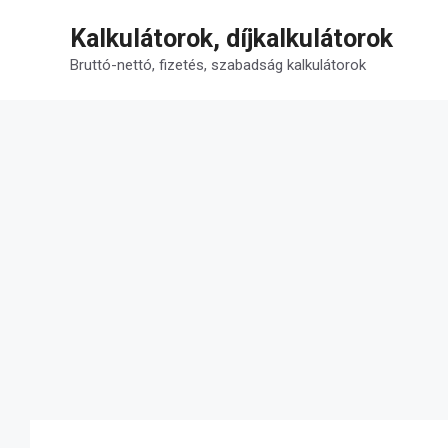
Kilépés
Kalkulátorok, díjkalkulátorok
a
tartalomba
Bruttó-nettó, fizetés, szabadság kalkulátorok