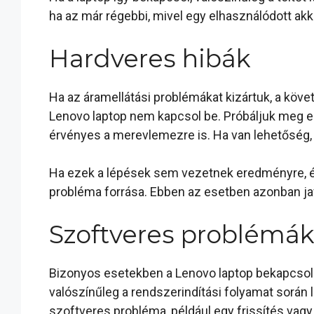
ha az már régebbi, mivel egy elhasználódott ak
Hardveres hibák
Ha az áramellátási problémákat kizártuk, a köv
Lenovo laptop nem kapcsol be. Próbáljuk meg elt
érvényes a merevlemezre is. Ha van lehetőség, 
Ha ezek a lépések sem vezetnek eredményre, ér
probléma forrása. Ebben az esetben azonban jav
Szoftveres problémá
Bizonyos esetekben a Lenovo laptop bekapcsolá
valószínűleg a rendszerindítási folyamat során l
szoftveres probléma, például egy frissítés vagy