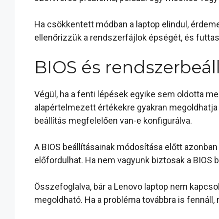
Ha csökkentett módban a laptop elindul, érdemes
ellenőrizzük a rendszerfájlok épségét, és futta
BIOS és rendszerbeáll
Végül, ha a fenti lépések egyike sem oldotta meg
alapértelmezett értékekre gyakran megoldhatja 
beállítás megfelelően van-e konfigurálva.
A BIOS beállításainak módosítása előtt azonban
előfordulhat. Ha nem vagyunk biztosak a BIOS be
Összefoglalva, bár a Lenovo laptop nem kapcsol
megoldható. Ha a probléma továbbra is fennáll,