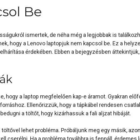
sol Be
ságukról ismertek, de néha még a legjobbak is találkozh
k, hogy a Lenovo laptopjuk nem kapcsol be. Ez a helyze
lhárítása érdekében. Ebben a bejegyzésben áttekintjük, 
mák
e, hogy a laptop megfelelően kap-e áramot. Gyakran előf
orráshoz. Ellenőrizzük, hogy a tápkábel rendesen csatla
ugni a töltőt, hogy kizárhassuk a fali aljzat hibáját.
töltővel lehet probléma. Próbáljunk meg egy másik, azono
kell cserélni. Ha a probléma továbbra is fennáll, érdemes 