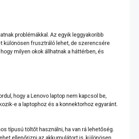
atnak problémákkal. Az egyik leggyakoribb
t különösen frusztráló lehet, de szerencsére
hogy milyen okok állhatnak a háttérben, és
ordul, hogy a Lenovo laptop nem kapcsol be,
kozik-e a laptophoz és a konnektorhoz egyaránt.
s típusú töltőt használni, ha van rá lehetőség.
lehet ellenőrizni az akkumulátort is, különösen,