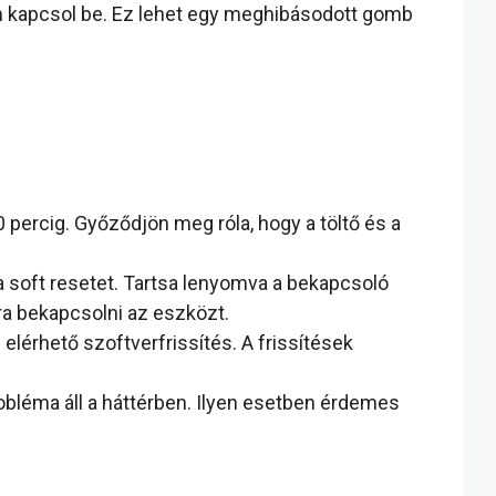
m kapcsol be. Ez lehet egy meghibásodott gomb
0 percig. Győződjön meg róla, hogy a töltő és a
 soft resetet. Tartsa lenyomva a bekapcsoló
ra bekapcsolni az eszközt.
lérhető szoftverfrissítés. A frissítések
bléma áll a háttérben. Ilyen esetben érdemes