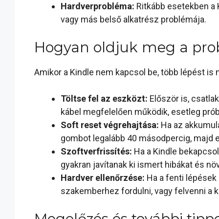
Hardverprobléma:
Ritkább esetekben a 
vagy más belső alkatrész problémája.
Hogyan oldjuk meg a pro
Amikor a Kindle nem kapcsol be, több lépést i
Töltse fel az eszközt:
Először is, csatlak
kábel megfelelően működik, esetleg próbá
Soft reset végrehajtása:
Ha az akkumulát
gombot legalább 40 másodpercig, majd eng
Szoftverfrissítés:
Ha a Kindle bekapcsol,
gyakran javítanak ki ismert hibákat és növ
Hardver ellenőrzése:
Ha a fenti lépések
szakemberhez fordulni, vagy felvenni a 
Megelőzés és további tipp