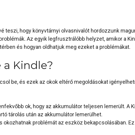
vé teszi, hogy könyvtárnyi olvasnivalót hordozzunk mag
problémák. Az egyik legfrusztrálóbb helyzet, amikor a K
ttérben és hogyan oldhatjuk meg ezeket a problémákat.
 a Kindle?
sol be, és ezek az okok eltérő megoldásokat igényelhetn
nfekvőbb ok, hogy az akkumulátor teljesen lemerült. A K
tó tárolás után az akkumulátor lemerülhet.
is okozhatnak problémát az eszköz bekapcsolásában. Ez l