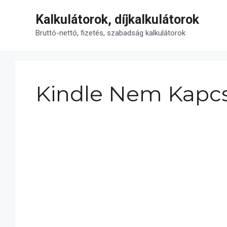
Kilépés
Kalkulátorok, díjkalkulátorok
a
tartalomba
Bruttó-nettó, fizetés, szabadság kalkulátorok
Kindle Nem Kapcs