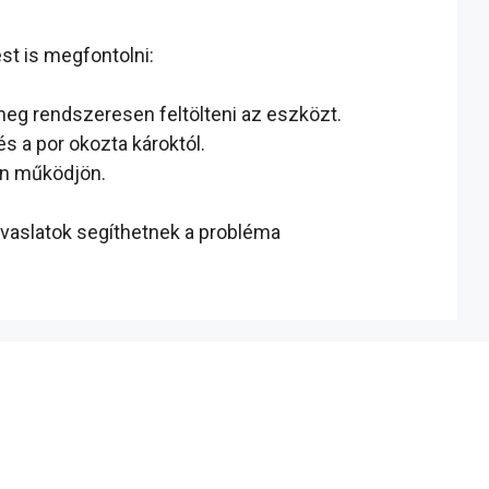
t is megfontolni:
meg rendszeresen feltölteni az eszközt.
s a por okozta károktól.
san működjön.
avaslatok segíthetnek a probléma