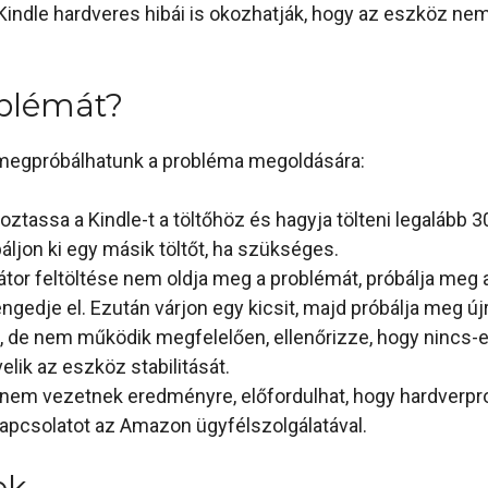
Kindle hardveres hibái is okozhatják, hogy az eszköz ne
blémát?
s megpróbálhatunk a probléma megoldására:
oztassa a Kindle-t a töltőhöz és hagyja tölteni legalább 3
ljon ki egy másik töltőt, ha szükséges.
or feltöltése nem oldja meg a problémát, próbálja meg a
edje el. Ezután várjon egy kicsit, majd próbálja meg új
 de nem működik megfelelően, ellenőrizze, hogy nincs-e e
elik az eszköz stabilitását.
 nem vezetnek eredményre, előfordulhat, hogy hardverpro
kapcsolatot az Amazon ügyfélszolgálatával.
ek