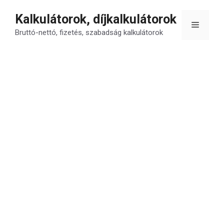
Kilépés
Kalkulátorok, díjkalkulátorok
a
Menü
tartalomba
Bruttó-nettó, fizetés, szabadság kalkulátorok