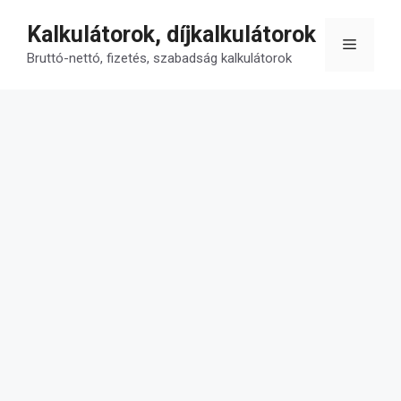
Kilépés
Kalkulátorok, díjkalkulátorok
a
Menü
tartalomba
Bruttó-nettó, fizetés, szabadság kalkulátorok