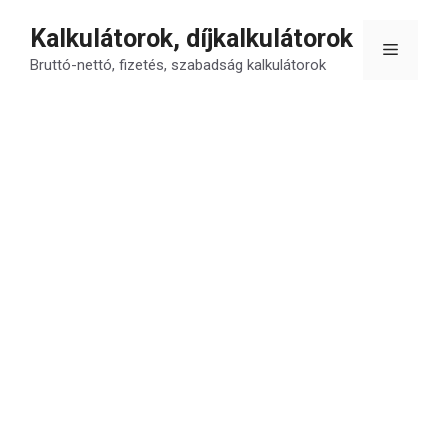
Kilépés
Kalkulátorok, díjkalkulátorok
a
Menü
tartalomba
Bruttó-nettó, fizetés, szabadság kalkulátorok