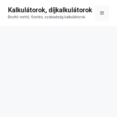
Kilépés
Kalkulátorok, díjkalkulátorok
a
Menü
tartalomba
Bruttó-nettó, fizetés, szabadság kalkulátorok