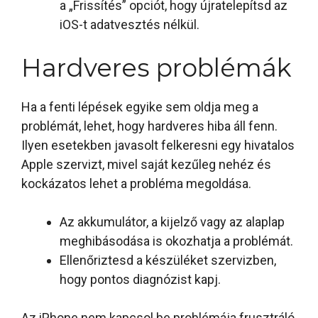
a „Frissítés” opciót, hogy újratelepítsd az
iOS-t adatvesztés nélkül.
Hardveres problémák
Ha a fenti lépések egyike sem oldja meg a
problémát, lehet, hogy hardveres hiba áll fenn.
Ilyen esetekben javasolt felkeresni egy hivatalos
Apple szervizt, mivel saját kezűleg nehéz és
kockázatos lehet a probléma megoldása.
Az akkumulátor, a kijelző vagy az alaplap
meghibásodása is okozhatja a problémát.
Ellenőriztesd a készüléket szervizben,
hogy pontos diagnózist kapj.
Az iPhone nem kapcsol be problémája frusztráló