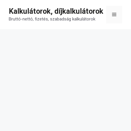
Kilépés
Kalkulátorok, díjkalkulátorok
a
Menü
tartalomba
Bruttó-nettó, fizetés, szabadság kalkulátorok