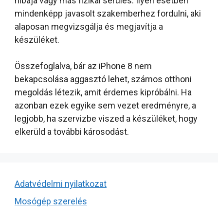
hibája vagy más fizikai sérülés. Ilyen esetben
mindenképp javasolt szakemberhez fordulni, aki
alaposan megvizsgálja és megjavítja a
készüléket.
Összefoglalva, bár az iPhone 8 nem
bekapcsolása aggasztó lehet, számos otthoni
megoldás létezik, amit érdemes kipróbálni. Ha
azonban ezek egyike sem vezet eredményre, a
legjobb, ha szervizbe viszed a készüléket, hogy
elkerüld a további károsodást.
Adatvédelmi nyilatkozat
Mosógép szerelés