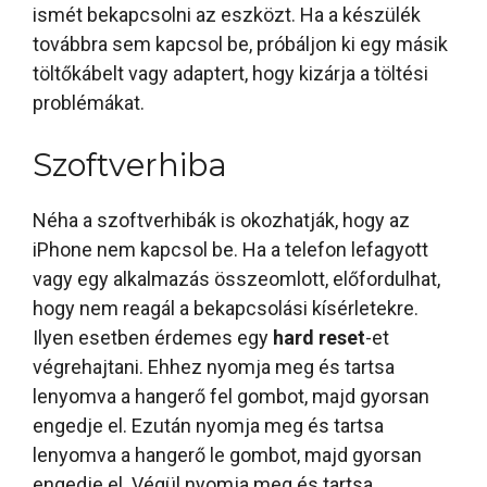
ismét bekapcsolni az eszközt. Ha a készülék
továbbra sem kapcsol be, próbáljon ki egy másik
töltőkábelt vagy adaptert, hogy kizárja a töltési
problémákat.
Szoftverhiba
Néha a szoftverhibák is okozhatják, hogy az
iPhone nem kapcsol be. Ha a telefon lefagyott
vagy egy alkalmazás összeomlott, előfordulhat,
hogy nem reagál a bekapcsolási kísérletekre.
Ilyen esetben érdemes egy
hard reset
-et
végrehajtani. Ehhez nyomja meg és tartsa
lenyomva a hangerő fel gombot, majd gyorsan
engedje el. Ezután nyomja meg és tartsa
lenyomva a hangerő le gombot, majd gyorsan
engedje el. Végül nyomja meg és tartsa