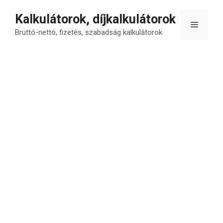
Kilépés
Kalkulátorok, díjkalkulátorok
a
Menü
tartalomba
Bruttó-nettó, fizetés, szabadság kalkulátorok