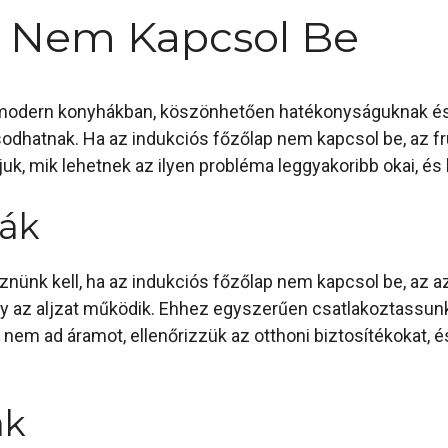
p Nem Kapcsol Be
 modern konyhákban, köszönhetően hatékonyságuknak é
odhatnak. Ha az indukciós főzőlap nem kapcsol be, az fru
, mik lehetnek az ilyen probléma leggyakoribb okai, és
mák
znünk kell, ha az indukciós főzőlap nem kapcsol be, az a
ogy az aljzat működik. Ehhez egyszerűen csatlakoztassu
t nem ad áramot, ellenőrizzük az otthoni biztosítékokat, 
ák