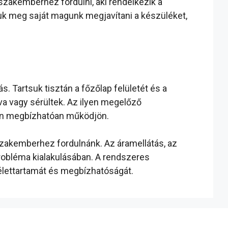
szakemberhez fordulni, aki rendelkezik a
k meg saját magunk megjavítani a készüléket,
 Tartsuk tisztán a főzőlap felületét és a
va vagy sérültek. Az ilyen megelőző
von megbízhatóan működjön.
szakemberhez fordulnánk. Az áramellátás, az
probléma kialakulásában. A rendszeres
ú élettartamát és megbízhatóságát.