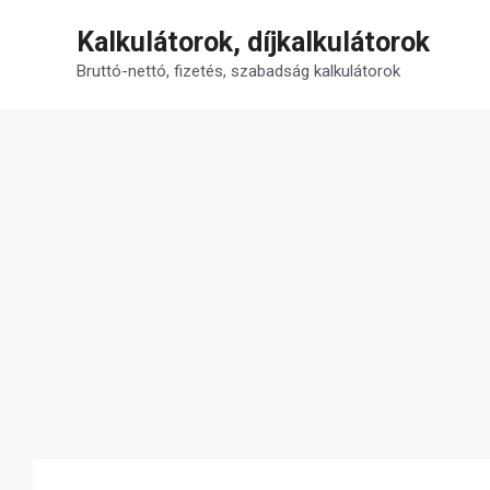
Kilépés
Kalkulátorok, díjkalkulátorok
a
tartalomba
Bruttó-nettó, fizetés, szabadság kalkulátorok