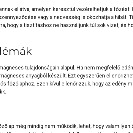
annak ellátva, amelyen keresztül vezérelhetjük a főzést. 
szennyeződése vagy a nedvesség is okozhatja a hibát. Ti
, hogy a tisztításhoz ne használjunk túl sok vizet, és hog
blémák
ágneses tulajdonságain alapul. Ha nem megfelelő edény
s mágneses anyagból készült. Ezt egyszerűen ellenőrizh
iós főzőlaphoz. Ezen kívül ellenőrizzük, hogy az edény m
ik.
főzőlap még mindig nem működik, lehet, hogy valamilyen 