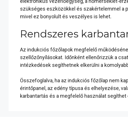
elektronikus vezérlőegység, a hőmérséklet-érzé
szükséges eszközökkel és szakértelemmel a pro
mivel ez bonyolult és veszélyes is lehet.
Rendszeres karbanta
Az indukciós főzőlapok megfelelő működésének f
szellőzőnyílásokat. Időnként ellenőrizzük a cs
intézkedések segíthetnek elkerülni a komolyab
Összefoglalva, ha az indukciós főzőlap nem kap
érintőpanel, az edény típusa és elhelyezése, v
karbantartás és a megfelelő használat segíthet e