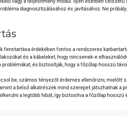
kelő vagy a teljesítmény modul. Ilyen esetben célszerű 
bléma diagnosztizálásához és javításához. Ne próbálju
rtás
enntartása érdekében fontos a rendszeres karbantartás.
atlakozókat és a kábeleket, hogy nincsenek-e elhasználód
b problémákat, és biztosítják, hogy a főzőlap hosszú tá
csol be, számos tényezőt érdemes ellenőrizni, mielőtt 
alamint a belső alkatrészek mind szerepet játszhatnak a 
lkerülni a legtöbb hibát, így biztosítva a főzőlap hossz