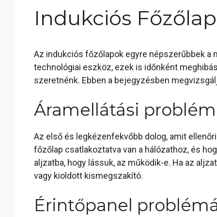
Indukciós Főzőla
Az indukciós főzőlapok egyre népszerűbbek a
technológiai eszköz, ezek is időnként meghibás
szeretnénk. Ebben a bejegyzésben megvizsgáljuk
Áramellátási problé
Az első és legkézenfekvőbb dolog, amit ellenőri
főzőlap csatlakoztatva van a hálózathoz, és h
aljzatba, hogy lássuk, az működik-e. Ha az aljza
vagy kioldott kismegszakító.
Érintőpanel problém