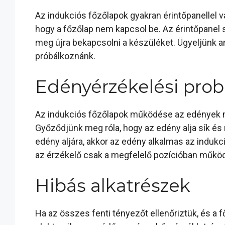
Az indukciós főzőlapok gyakran érintőpanellel v
hogy a főzőlap nem kapcsol be. Az érintőpanel 
meg újra bekapcsolni a készüléket. Ügyeljünk arra
próbálkoznánk.
Edényérzékelési pro
Az indukciós főzőlapok működése az edények m
Győződjünk meg róla, hogy az edény alja sík é
edény aljára, akkor az edény alkalmas az indukc
az érzékelő csak a megfelelő pozícióban működ
Hibás alkatrészek
Ha az összes fenti tényezőt ellenőriztük, és a 