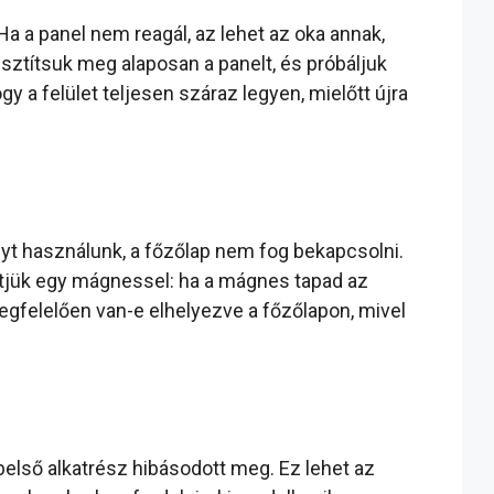
Ha a panel nem reagál, az lehet az oka annak,
sztítsuk meg alaposan a panelt, és próbáljuk
y a felület teljesen száraz legyen, mielőtt újra
t használunk, a főzőlap nem fog bekapcsolni.
etjük egy mágnessel: ha a mágnes tapad az
egfelelően van-e elhelyezve a főzőlapon, mivel
belső alkatrész hibásodott meg. Ez lehet az