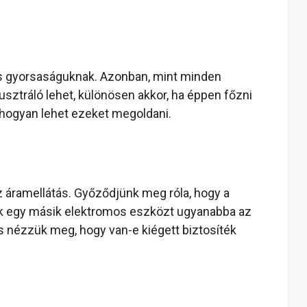
s gyorsaságuknak. Azonban, mint minden
sztráló lehet, különösen akkor, ha éppen főzni
 hogyan lehet ezeket megoldani.
z áramellátás. Győződjünk meg róla, hogy a
nk egy másik elektromos eszközt ugyanabba az
és nézzük meg, hogy van-e kiégett biztosíték