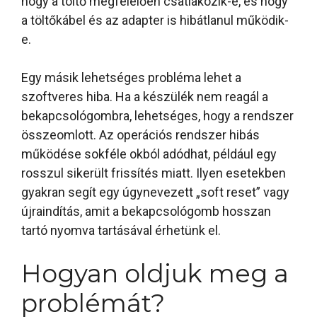
hogy a töltő megfelelően csatlakozik-e, és hogy
a töltőkábel és az adapter is hibátlanul működik-
e.
Egy másik lehetséges probléma lehet a
szoftveres hiba. Ha a készülék nem reagál a
bekapcsológombra, lehetséges, hogy a rendszer
összeomlott. Az operációs rendszer hibás
működése sokféle okból adódhat, például egy
rosszul sikerült frissítés miatt. Ilyen esetekben
gyakran segít egy úgynevezett „soft reset” vagy
újraindítás, amit a bekapcsológomb hosszan
tartó nyomva tartásával érhetünk el.
Hogyan oldjuk meg a
problémát?