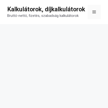
Kilépés
Kalkulátorok, díjkalkulátorok
a
Menü
tartalomba
Bruttó-nettó, fizetés, szabadság kalkulátorok