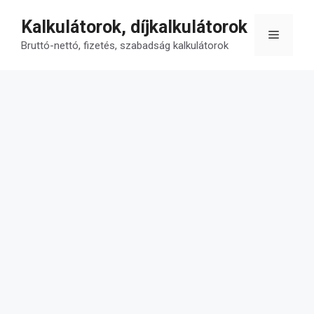
Kilépés
Kalkulátorok, díjkalkulátorok
a
Menü
tartalomba
Bruttó-nettó, fizetés, szabadság kalkulátorok