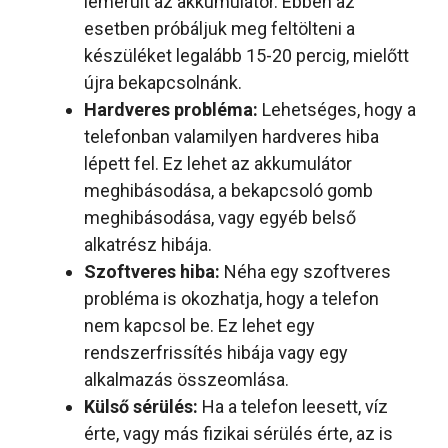
lemerült az akkumulátor. Ebben az
esetben próbáljuk meg feltölteni a
készüléket legalább 15-20 percig, mielőtt
újra bekapcsolnánk.
Hardveres probléma:
Lehetséges, hogy a
telefonban valamilyen hardveres hiba
lépett fel. Ez lehet az akkumulátor
meghibásodása, a bekapcsoló gomb
meghibásodása, vagy egyéb belső
alkatrész hibája.
Szoftveres hiba:
Néha egy szoftveres
probléma is okozhatja, hogy a telefon
nem kapcsol be. Ez lehet egy
rendszerfrissítés hibája vagy egy
alkalmazás összeomlása.
Külső sérülés:
Ha a telefon leesett, víz
érte, vagy más fizikai sérülés érte, az is