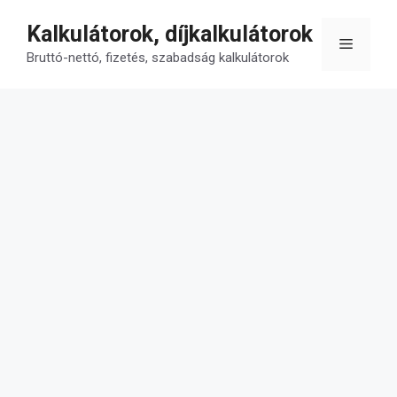
Kilépés
Kalkulátorok, díjkalkulátorok
a
Menü
tartalomba
Bruttó-nettó, fizetés, szabadság kalkulátorok