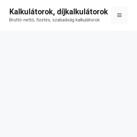
Kilépés
Kalkulátorok, díjkalkulátorok
a
Menü
tartalomba
Bruttó-nettó, fizetés, szabadság kalkulátorok