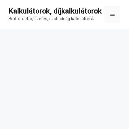
Kilépés
Kalkulátorok, díjkalkulátorok
a
Menü
tartalomba
Bruttó-nettó, fizetés, szabadság kalkulátorok