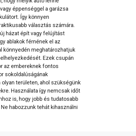
i, hogy melyik autó lenne
e vagy éppenséggel a garázsa
kulátort. Így könnyen
raktikusabb választás számára.
j házat épít vagy felújítást
gy ablakok férnének el az
ával könnyedén meghatározhatjuk
 elhelyezkedését. Ezek csupán
tor az embereknek fontos
tor sokoldalúságának
lyan területen, ahol szükségünk
kre. Használata így nemcsak időt
hoz is, hogy jobb és tudatosabb
 Ne habozzunk tehát kihasználni