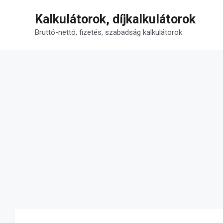
Kilépés
Kalkulátorok, díjkalkulátorok
a
tartalomba
Bruttó-nettó, fizetés, szabadság kalkulátorok