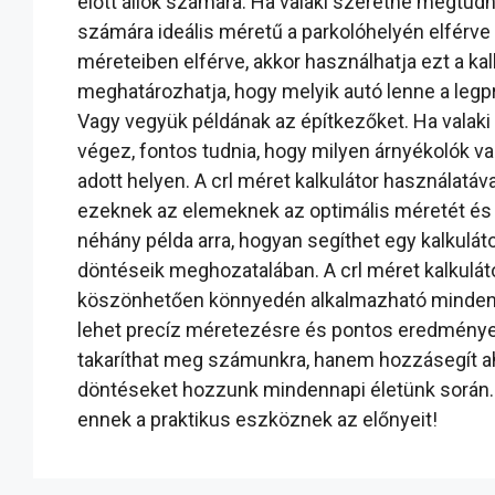
előtt állók számára. Ha valaki szeretné megtudn
számára ideális méretű a parkolóhelyén elférv
méreteiben elférve, akkor használhatja ezt a kal
meghatározhatja, hogy melyik autó lenne a legp
Vagy vegyük példának az építkezőket. Ha valaki ú
végez, fontos tudnia, hogy milyen árnyékolók va
adott helyen. A crl méret kalkulátor használat
ezeknek az elemeknek az optimális méretét és
néhány példa arra, hogyan segíthet egy kalkulá
döntéseik meghozatalában. A crl méret kalkulá
köszönhetően könnyedén alkalmazható minden o
lehet precíz méretezésre és pontos eredménye
takaríthat meg számunkra, hanem hozzásegít ah
döntéseket hozzunk mindennapi életünk során.
ennek a praktikus eszköznek az előnyeit!