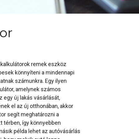
or
a kalkulátorok remek eszköz
pesek könnyíteni a mindennapi
atnak számunkra. Egy ilyen
lkulátor, amelynek számos
z egy új lakás vásárlását,
nek el az új otthonában, akkor
átor segít meghatározni a
tt térben, így könnyebben
ásik példa lehet az autóvásárlás