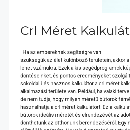
Crl Méret Kalkulát
Ha az embereknek segítségre van
szükségük az élet különböző területein, akkor 
lehet számukra. Ezek a kis segédprogramok ké
döntéseinket, és pontos eredményeket szolgált
sokoldalú és hasznos kalkulátor a crl méret ka
alkalmazási területe van. Például, ha valaki terve
de nem tudja, hogy milyen méretű bútorok férné
használhatja a crl méret kalkulátort. Ez a kalkul
bútorok ideális méretét és elrendezését az ado
dönthetünk az otthonunk berendezéséről. Egy m