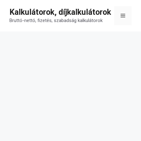
Kilépés
Kalkulátorok, díjkalkulátorok
a
Menü
tartalomba
Bruttó-nettó, fizetés, szabadság kalkulátorok