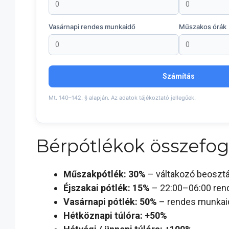
Vasárnapi rendes munkaidő
Műszakos órák
Számítás
Mt. 140–142. § alapján. Az adatok tájékoztató jellegűek.
Bérpótlékok összefogl
Műszakpótlék: 30%
– váltakozó beosztás
Éjszakai pótlék: 15%
– 22:00–06:00 re
Vasárnapi pótlék: 50%
– rendes munkai
Hétköznapi túlóra: +50%