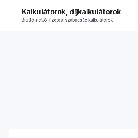
Kilépés
Kalkulátorok, díjkalkulátorok
a
tartalomba
Bruttó-nettó, fizetés, szabadság kalkulátorok