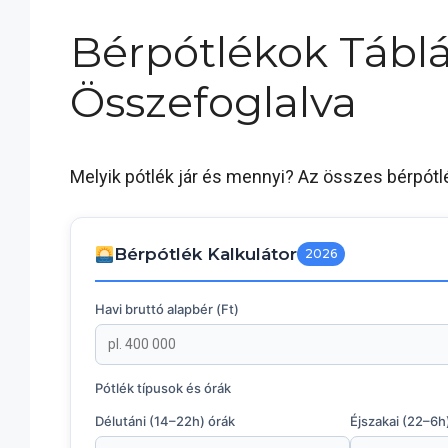
Bérpótlékok Táblá
Összefoglalva
Melyik pótlék jár és mennyi? Az összes bérpótl
Bérpótlék Kalkulátor
2026
Havi bruttó alapbér (Ft)
Pótlék típusok és órák
Délutáni (14–22h) órák
Éjszakai (22–6h