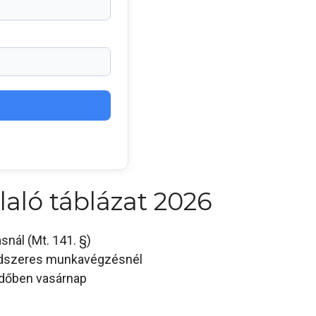
aló táblázat 2026
nál (Mt. 141. §)
ndszeres munkavégzésnél
dőben vasárnap