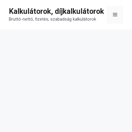
Kilépés
Kalkulátorok, díjkalkulátorok
a
Menü
tartalomba
Bruttó-nettó, fizetés, szabadság kalkulátorok