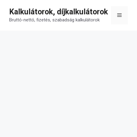
Kilépés
Kalkulátorok, díjkalkulátorok
a
Menü
tartalomba
Bruttó-nettó, fizetés, szabadság kalkulátorok