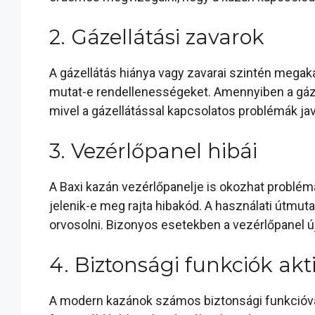
2. Gázellátási zavarok
A gázellátás hiánya vagy zavarai szintén megak
mutat-e rendellenességeket. Amennyiben a gáz
mivel a gázellátással kapcsolatos problémák jav
3. Vezérlőpanel hibái
A Baxi kazán vezérlőpanelje is okozhat problémá
jelenik-e meg rajta hibakód. A használati útmuta
orvosolni. Bizonyos esetekben a vezérlőpanel újr
4. Biztonsági funkciók akt
A modern kazánok számos biztonsági funkcióva