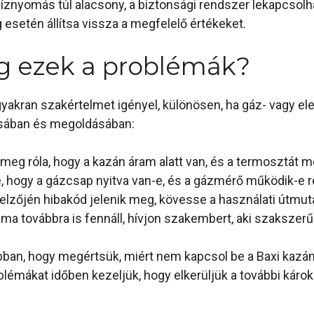
 víznyomás túl alacsony, a biztonsági rendszer lekapcsolh
esetén állítsa vissza a megfelelő értékeket.
 ezek a problémák?
akran szakértelmet igényel, különösen, ha gáz- vagy ele
ásában és megoldásában:
meg róla, hogy a kazán áram alatt van, és a termosztát me
ze, hogy a gázcsap nyitva van-e, és a gázmérő működik-e 
ijelzőjén hibakód jelenik meg, kövesse a használati útmuta
éma továbbra is fennáll, hívjon szakembert, aki szakszerű
ban, hogy megértsük, miért nem kapcsol be a Baxi kazán,
blémákat időben kezeljük, hogy elkerüljük a további káro