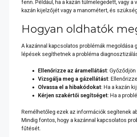
fenn. Például, ha a kazán túlmelegedett, vagy a
kazán kijelzőjét vagy a manométert, és szükség 
Hogyan oldhatók meg
A kazánnal kapcsolatos problémák megoldása gy
lépések segíthetnek a probléma diagnosztizál
Ellenőrizze az áramellátást
: Győződjön 
Vizsgálja meg a gázellátást
: Ellenőriz
Olvassa el a hibakódokat
: Ha a kazán k
Kérjen szakértői segítséget
: Ha a probl
Remélhetőleg ezek az információk segítenek ab
Mindig fontos, hogy a kazánnal kapcsolatos pro
fűtését.