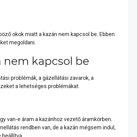
nböző okok miatt a kazán nem kapcsol be. Ebben
őket megoldani.
n nem kapcsol be
ási problémák, a gázellátási zavarok, a
 ezeket a lehetséges problémákat.
 hogy van-e áram a kazánhoz vezető áramkörben.
amellátás rendben van, de a kazán mégsem indul,
beállítva.