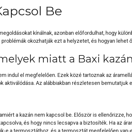
apcsol Be
megoldásokat kínálnak, azonban előfordulhat, hogy külö
i problémák okozhatják ezt a helyzetet, és hogyan lehet 
melyek miatt a Baxi kazá
 indul el megfelelően. Ezek közé tartoznak az áramellát
iók aktiválódása. Az alábbiakban részletesen bemutatjuk
, amiért a kazán nem kapcsol be. Először is ellenőrizze,
apcsolva, és hogy nincs lecsapva a biztosíték. Ha az ár
-e a termosztáthoz, és a termosztát megfelelően van-e 