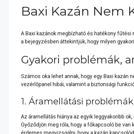
Baxi Kazán Nem K
A Baxi kazánok megbízható és hatékony fűtési 
a bejegyzésben áttekintjük, hogy milyen gyakor
Gyakori problémák, a
Számos oka lehet annak, hogy egy Baxi kazán nem
vezérlőpanel hibái, valamint a biztonsági funkc
1. Áramellátási problémák
Az áramellátás hiánya az egyik leggyakoribb ok
Győződjön meg róla, hogy a főkapcsoló be van k
érdemes megvizsgálni, hogy a kazán kapcsolódik