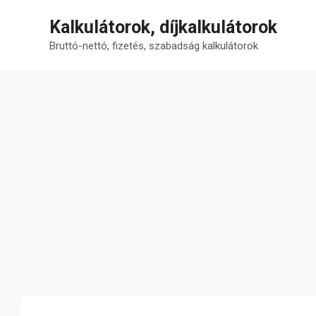
Kilépés
Kalkulátorok, díjkalkulátorok
a
tartalomba
Bruttó-nettó, fizetés, szabadság kalkulátorok