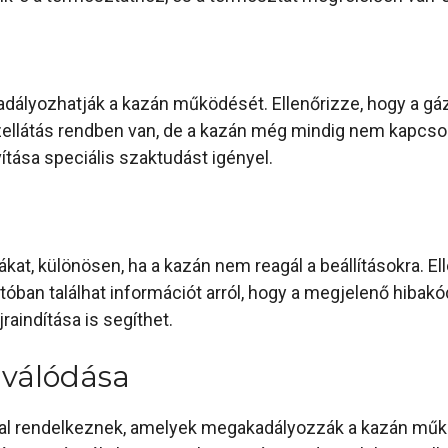
adályozhatják a kazán működését. Ellenőrizze, hogy a g
ellátás rendben van, de a kazán még mindig nem kapcsol
ítása speciális szaktudást igényel.
kat, különösen, ha a kazán nem reagál a beállításokra. El
tóban találhat információt arról, hogy a megjelenő hibakó
aindítása is segíthet.
iválódása
l rendelkeznek, amelyek megakadályozzák a kazán működ