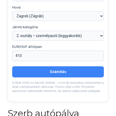
Hová
Jármű kategória
EUR/HUF árfolyam
Számítás
A díjak 2026-os becsült értékek – a horvát autopálya-rendszerben a
díjak szelvényenként változnak. Pontos díjat a HAC (Hrvatske
autoceste) weboldalán ellenőrizz. Az adatok tájékoztató jellegűek.
Szerb autópálya