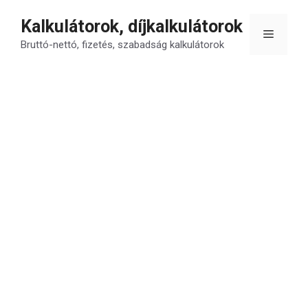
Kilépés
Kalkulátorok, díjkalkulátorok
a
Menü
tartalomba
Bruttó-nettó, fizetés, szabadság kalkulátorok