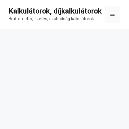
Kilépés
Kalkulátorok, díjkalkulátorok
a
Menü
tartalomba
Bruttó-nettó, fizetés, szabadság kalkulátorok