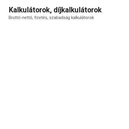
Kilépés
Kalkulátorok, díjkalkulátorok
a
Bruttó-nettó, fizetés, szabadság kalkulátorok
tartalomba