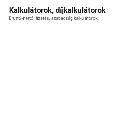
Kilépés
Kalkulátorok, díjkalkulátorok
a
Bruttó-nettó, fizetés, szabadság kalkulátorok
tartalomba