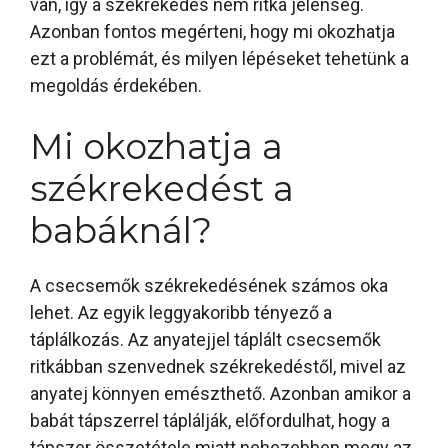
van, így a székrekedés nem ritka jelenség.
Azonban fontos megérteni, hogy mi okozhatja
ezt a problémát, és milyen lépéseket tehetünk a
megoldás érdekében.
Mi okozhatja a
székrekedést a
babáknál?
A csecsemők székrekedésének számos oka
lehet. Az egyik leggyakoribb tényező a
táplálkozás. Az anyatejjel táplált csecsemők
ritkábban szenvednek székrekedéstől, mivel az
anyatej könnyen emészthető. Azonban amikor a
babát tápszerrel táplálják, előfordulhat, hogy a
tápszer összetétele miatt nehezebben megy az