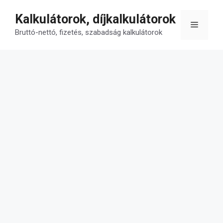
Kilépés
Kalkulátorok, díjkalkulátorok
a
Menü
tartalomba
Bruttó-nettó, fizetés, szabadság kalkulátorok