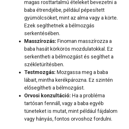
magas rosttartalmú ételeket bevezetni a
baba étrendjébe, például pépesített
gyümölcsöket, mint az alma vagy a körte.
Ezek segíthetnek a bélmozgás
serkentésében.
Masszírozás:
Finoman masszírozza a
baba hasát körkörös mozdulatokkal. Ez
serkentheti a bélmozgást és segíthet a
székletürítésben.
Testmozgás:
Mozgassa meg a baba
lábait, mintha kerékpározna. Ez szintén
elősegítheti a bélmozgást.
Orvosi konzultáció:
Ha a probléma
tartósan fennáll, vagy a baba egyéb
tüneteket is mutat, mint például fájdalom
vagy hányás, fontos orvoshoz fordulni.