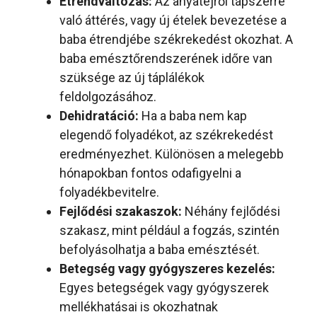
Étrendváltozás:
Az anyatejről tápszerre
való áttérés, vagy új ételek bevezetése a
baba étrendjébe székrekedést okozhat. A
baba emésztőrendszerének időre van
szüksége az új táplálékok
feldolgozásához.
Dehidratáció:
Ha a baba nem kap
elegendő folyadékot, az székrekedést
eredményezhet. Különösen a melegebb
hónapokban fontos odafigyelni a
folyadékbevitelre.
Fejlődési szakaszok:
Néhány fejlődési
szakasz, mint például a fogzás, szintén
befolyásolhatja a baba emésztését.
Betegség vagy gyógyszeres kezelés:
Egyes betegségek vagy gyógyszerek
mellékhatásai is okozhatnak